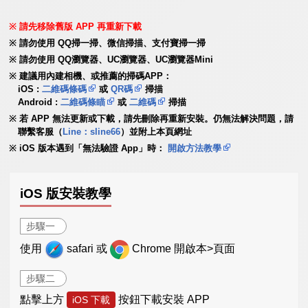
請先移除舊版 APP 再重新下載
請勿使用 QQ掃一掃、微信掃描、支付寶掃一掃
請勿使用 QQ瀏覽器、UC瀏覽器、UC瀏覽器Mini
建議用內建相機、或推薦的掃碼APP：
iOS :
二維碼條碼
或
QR碼
掃描
Android :
二維碼條瞄
或
二維碼
掃描
若 APP 無法更新或下載，請先刪除再重新安裝。仍無法解決問題，請
聯繫客服（
Line：sline66
）並附上本頁網址
iOS 版本遇到「無法驗證 App」時：
開啟方法教學
iOS 版安裝教學
步驟一
使用
safari 或
Chrome 開啟本>頁面
步驟二
點擊上方
按鈕下載安裝 APP
iOS 下載