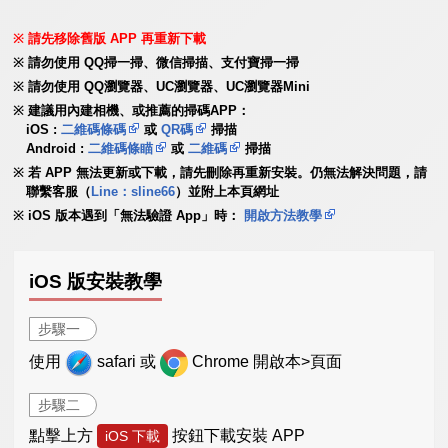
請先移除舊版 APP 再重新下載
請勿使用 QQ掃一掃、微信掃描、支付寶掃一掃
請勿使用 QQ瀏覽器、UC瀏覽器、UC瀏覽器Mini
建議用內建相機、或推薦的掃碼APP：
iOS :
二維碼條碼
或
QR碼
掃描
Android :
二維碼條瞄
或
二維碼
掃描
若 APP 無法更新或下載，請先刪除再重新安裝。仍無法解決問題，請
聯繫客服（
Line：sline66
）並附上本頁網址
iOS 版本遇到「無法驗證 App」時：
開啟方法教學
iOS 版安裝教學
步驟一
使用
safari 或
Chrome 開啟本>頁面
步驟二
點擊上方
按鈕下載安裝 APP
iOS 下載