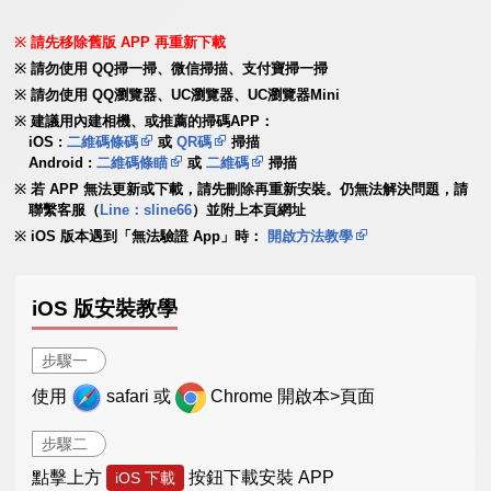
請先移除舊版 APP 再重新下載
請勿使用 QQ掃一掃、微信掃描、支付寶掃一掃
請勿使用 QQ瀏覽器、UC瀏覽器、UC瀏覽器Mini
建議用內建相機、或推薦的掃碼APP：
iOS :
二維碼條碼
或
QR碼
掃描
Android :
二維碼條瞄
或
二維碼
掃描
若 APP 無法更新或下載，請先刪除再重新安裝。仍無法解決問題，請
聯繫客服（
Line：sline66
）並附上本頁網址
iOS 版本遇到「無法驗證 App」時：
開啟方法教學
iOS 版安裝教學
步驟一
使用
safari 或
Chrome 開啟本>頁面
步驟二
點擊上方
按鈕下載安裝 APP
iOS 下載