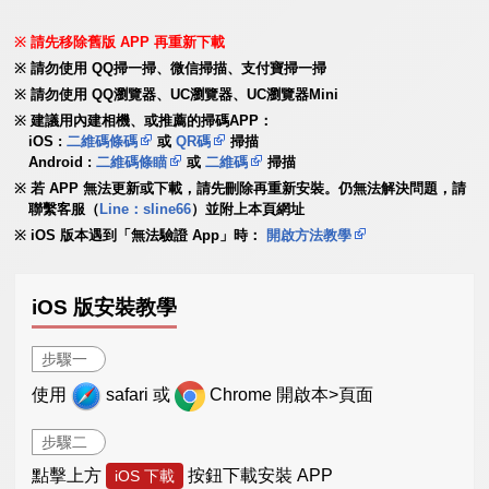
請先移除舊版 APP 再重新下載
請勿使用 QQ掃一掃、微信掃描、支付寶掃一掃
請勿使用 QQ瀏覽器、UC瀏覽器、UC瀏覽器Mini
建議用內建相機、或推薦的掃碼APP：
iOS :
二維碼條碼
或
QR碼
掃描
Android :
二維碼條瞄
或
二維碼
掃描
若 APP 無法更新或下載，請先刪除再重新安裝。仍無法解決問題，請
聯繫客服（
Line：sline66
）並附上本頁網址
iOS 版本遇到「無法驗證 App」時：
開啟方法教學
iOS 版安裝教學
步驟一
使用
safari 或
Chrome 開啟本>頁面
步驟二
點擊上方
按鈕下載安裝 APP
iOS 下載