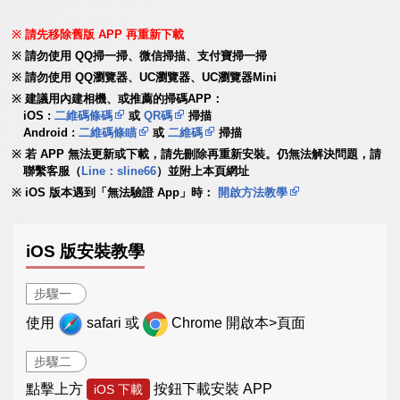
請先移除舊版 APP 再重新下載
請勿使用 QQ掃一掃、微信掃描、支付寶掃一掃
請勿使用 QQ瀏覽器、UC瀏覽器、UC瀏覽器Mini
建議用內建相機、或推薦的掃碼APP：
iOS :
二維碼條碼
或
QR碼
掃描
Android :
二維碼條瞄
或
二維碼
掃描
若 APP 無法更新或下載，請先刪除再重新安裝。仍無法解決問題，請
聯繫客服（
Line：sline66
）並附上本頁網址
iOS 版本遇到「無法驗證 App」時：
開啟方法教學
iOS 版安裝教學
步驟一
使用
safari 或
Chrome 開啟本>頁面
步驟二
點擊上方
按鈕下載安裝 APP
iOS 下載